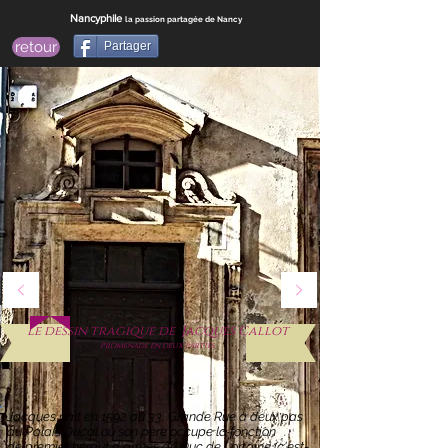
Nancyphile
la passion partagée de Nancy
retour
Partager
Le dessin tragique de Jacques Callot
Promenade en deux parties
Jacques naît en 1592 au 33, Grande Rue à deux pas
du Palais Ducal où son père occupe la fonction
de premier héraut d'armes du Duc de Lorraine (c'est-